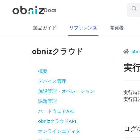
Docs
製品ガイド
リファレンス
開発者
obnizクラウド
obn
実
概要
デバイス管理
施設管理・オペレーション
実行時
実行日
課題管理
ハードウェアAPI
obnizクラウドAPI
ログ
オンラインエディタ