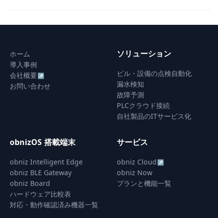
navigation
ソリューション
ホーム
導入事例
ビル・設備の点検自動化
会社概要
↗
漏水検知
お問い合わせ
故障予測
PLCクラウド接続
自社製品のITサービス化
obnizOS 搭載端末
サービス
obniz Intelligent Edge
obniz Cloud
↗
obniz BLE Gateway
obniz Now
obniz Board
プランと機能一覧
ハードウェア比較表
対応・動作確認済み機器一覧