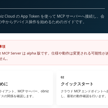
niz Cloud の App Token を使って MCP サーバーへ接続し、会
の中からデバイス操作を始めるためのガイドです。
事項
niz MCP Server は alpha 版です。仕様や動作は変更され
せん。
02
めに
クイックスタート
クライアント、MCP サーバー、obniz
クラウド MCP エンドポイントへ
イスの関係を確認します。
し、最初の動作確認を行います。