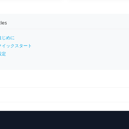
cles
はじめに
クイックスタート
設定
gation