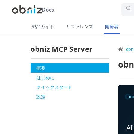
Docs
製品ガイド
リファレンス
開発者
obniz MCP Server
obn
obn
概要
はじめに
クイックスタート
設定
ob
A