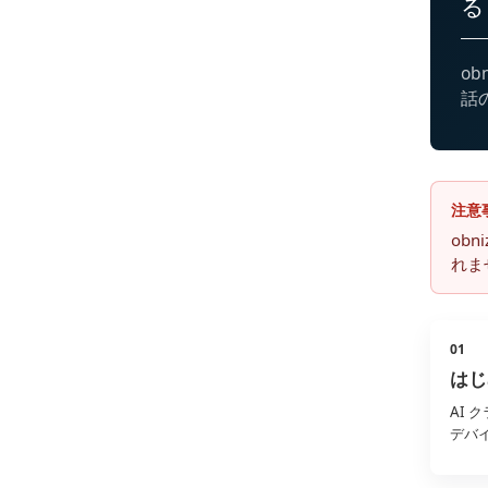
る
ob
話
注意
ob
れま
01
はじ
AI 
デバ