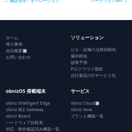
Doc
← 施設管理・オペレーション
ハードウェアAPI →
navigation
ソリューション
ホーム
導入事例
ビル・設備の点検自動化
会社概要
↗
漏水検知
お問い合わせ
故障予測
PLCクラウド接続
自社製品のITサービス化
obnizOS 搭載端末
サービス
obniz Intelligent Edge
obniz Cloud
↗
obniz BLE Gateway
obniz Now
obniz Board
プランと機能一覧
ハードウェア比較表
対応・動作確認済み機器一覧