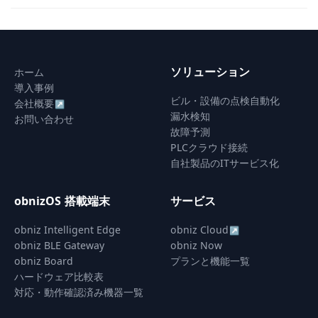
navigation
ソリューション
ホーム
導入事例
ビル・設備の点検自動化
会社概要
↗
漏水検知
お問い合わせ
故障予測
PLCクラウド接続
自社製品のITサービス化
obnizOS 搭載端末
サービス
obniz Intelligent Edge
obniz Cloud
↗
obniz BLE Gateway
obniz Now
obniz Board
プランと機能一覧
ハードウェア比較表
対応・動作確認済み機器一覧