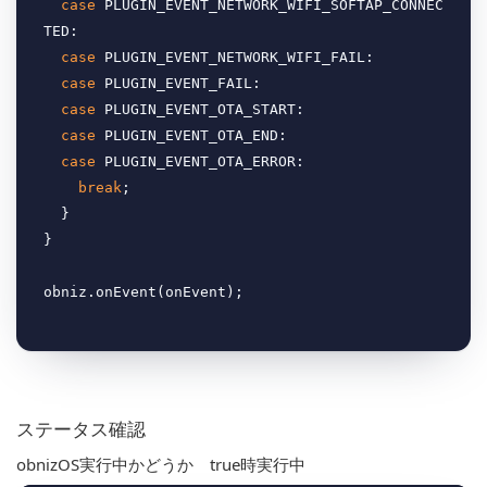
case
 PLUGIN_EVENT_NETWORK_WIFI_SOFTAP_CONNEC
TED:

case
 PLUGIN_EVENT_NETWORK_WIFI_FAIL:

case
 PLUGIN_EVENT_FAIL:

case
 PLUGIN_EVENT_OTA_START:

case
 PLUGIN_EVENT_OTA_END:

case
 PLUGIN_EVENT_OTA_ERROR:

break
;

  }

}

ステータス確認
obnizOS実行中かどうか true時実行中