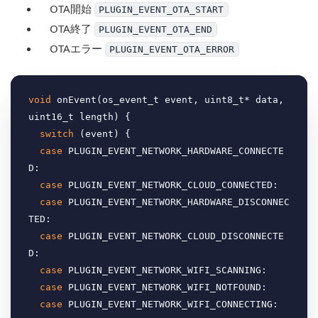
OTA開始
PLUGIN_EVENT_OTA_START
OTA終了
PLUGIN_EVENT_OTA_END
OTAエラー
PLUGIN_EVENT_OTA_ERROR
void
 onEvent(os_event_t event, uint8_t* data, 
uint16_t length) {

switch
 (event) {

case
 PLUGIN_EVENT_NETWORK_HARDWARE_CONNECTE
D:

case
 PLUGIN_EVENT_NETWORK_CLOUD_CONNECTED:

case
 PLUGIN_EVENT_NETWORK_HARDWARE_DISCONNEC
TED:

case
 PLUGIN_EVENT_NETWORK_CLOUD_DISCONNECTE
D:

case
 PLUGIN_EVENT_NETWORK_WIFI_SCANNING:

case
 PLUGIN_EVENT_NETWORK_WIFI_NOTFOUND:

case
 PLUGIN_EVENT_NETWORK_WIFI_CONNECTING:
