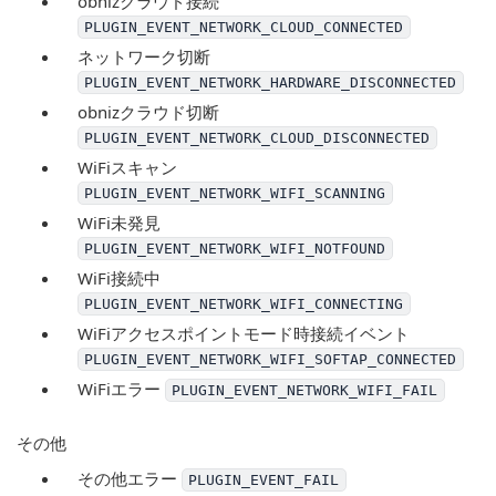
obnizクラウド接続
PLUGIN_EVENT_NETWORK_CLOUD_CONNECTED
ネットワーク切断
PLUGIN_EVENT_NETWORK_HARDWARE_DISCONNECTED
obnizクラウド切断
PLUGIN_EVENT_NETWORK_CLOUD_DISCONNECTED
WiFiスキャン
PLUGIN_EVENT_NETWORK_WIFI_SCANNING
WiFi未発見
PLUGIN_EVENT_NETWORK_WIFI_NOTFOUND
WiFi接続中
PLUGIN_EVENT_NETWORK_WIFI_CONNECTING
WiFiアクセスポイントモード時接続イベント
PLUGIN_EVENT_NETWORK_WIFI_SOFTAP_CONNECTED
WiFiエラー
PLUGIN_EVENT_NETWORK_WIFI_FAIL
その他
その他エラー
PLUGIN_EVENT_FAIL