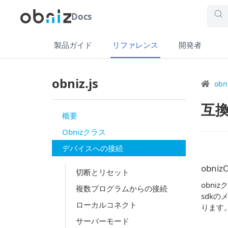
Docs
製品ガイド
リファレンス
開発者
obniz.js
obn
互
概要
Obnizクラス
デバイスへの接続
obnizO
切断とリセット
obni
複数プログラムからの接続
sdkのメ
ローカルコネクト
ります
サーバーモード