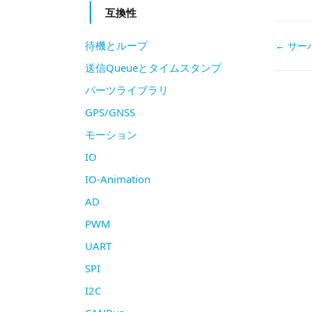
互換性
待機とループ
Doc
← サー
送信Queueとタイムスタンプ
navi
パーツライブラリ
GPS/GNSS
モーション
IO
IO-Animation
AD
PWM
UART
SPI
I2C