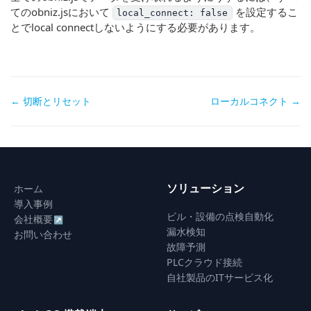
てのobniz.jsにおいて
を設定するこ
local_connect: false
とでlocal connectしないようにする必要があります。
Doc
← 切断とリセット
ローカルコネクト →
navigation
ソリューション
ホーム
導入事例
ビル・設備の点検自動化
会社概要
↗
漏水検知
お問い合わせ
故障予測
PLCクラウド接続
自社製品のITサービス化