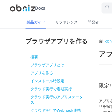
Docs
製品ガイド
リファレンス
開発者
ブラウザアプリを作る
obn
ア
概要
ブラウザアプリとは
アプリを作る
インストール時設定
限定
クラウド実行で定期実行
クラウド実行のアプリステータ
アプリ
ス
リを探
クラウド実行でWebhook連携
このU