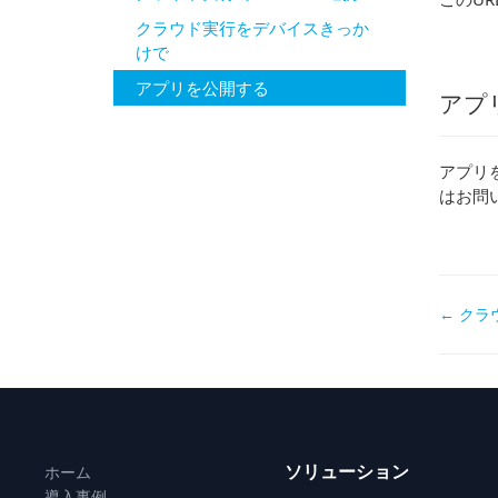
クラウド実行をデバイスきっか
けで
アプリを公開する
アプ
アプリ
はお問
Doc
← ク
navi
ソリューション
ホーム
導入事例