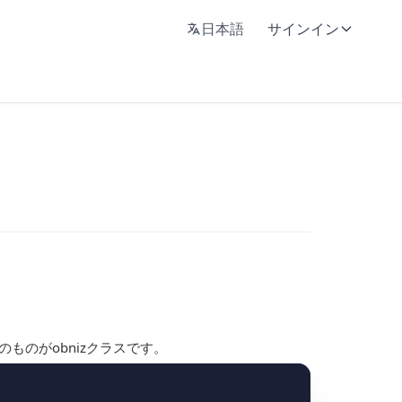
日本語
サインイン
下のものがobnizクラスです。