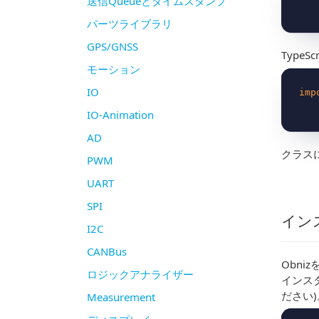
送信Queueとタイムスタンプ
パーツライブラリ
GPS/GNSS
TypeScr
モーション
IO
imp
IO-Animation
AD
クラス
PWM
UART
SPI
イン
I2C
CANBus
Obni
ロジックアナライザー
インスタ
ださい)
Measurement