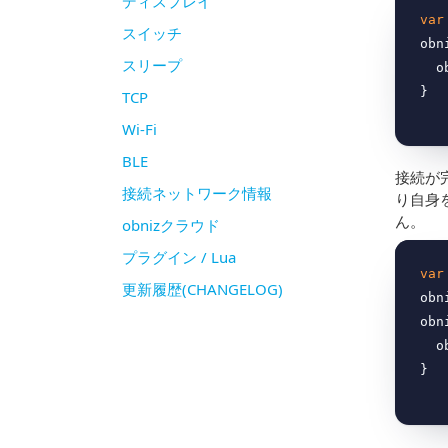
ディスプレイ
var
スイッチ
obn
スリープ
 
TCP
Wi-Fi
BLE
接続が
接続ネットワーク情報
り自身
ん。
obnizクラウド
プラグイン / Lua
var
更新履歴(CHANGELOG)
obn
obn
 