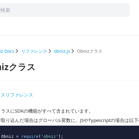
iz Docs
リファレンス
obniz.js
Obnizクラス
nizクラス
ラスリファレンス
zクラスにSDKの機能がすべて含まれています。
で取り込んだ場合はグローバル変数に。JSやTypescriptの場合は以
 Obniz = 
require
(
'obniz'