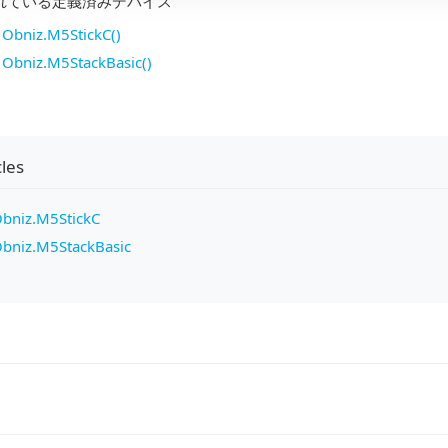
れている定義済みデバイス
Obniz.M5StickC()
Obniz.M5StackBasic()
cles
bniz.M5StickC
bniz.M5StackBasic
gation