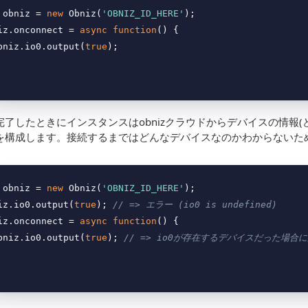
 obniz = 
new
 Obniz(
'OBNIZ_ID_HERE'
);

iz.onconnect = 
async
function
(
) 
{

 obniz.io0.output(
true
);

完了したときにインスタンスはobnizクラウドからデバイスの情報(
を構成します。接続するまではどんなデバイスなのかわからないた
 obniz = 
new
 Obniz(
'OBNIZ_ID_HERE'
);

iz.io0.output(
true
); 
// => エラー (io0 is undefined)
iz.onconnect = 
async
function
(
) 
{

 obniz.io0.output(
true
); 
// => io0が存在するデバイスだった場合