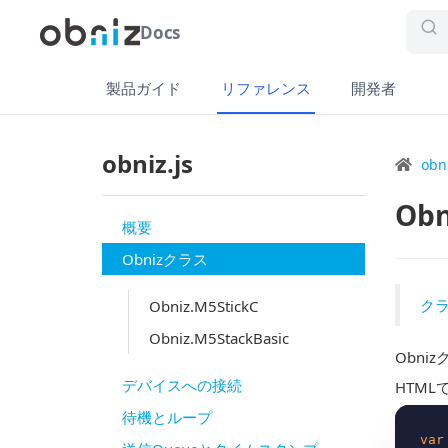
Docs
製品ガイド
リファレンス
開発者
obniz.js
obn
Ob
概要
Obnizクラス
ク
Obniz.M5StickC
Obniz.M5StackBasic
Obni
デバイスへの接続
HTML
待機とループ
var