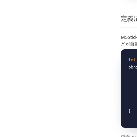
定義
M5S
どが自
let
obn