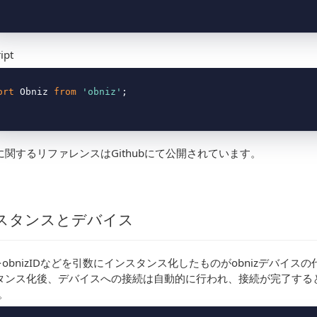
ipt
ort
 Obniz 
from
'obniz'
に関するリファレンスはGithubにて公開されています。
スタンスとデバイス
zをobnizIDなどを引数にインスタンス化したものがobnizデバイ
ンス化後、デバイスへの接続は自動的に行われ、接続が完了するとonc
。