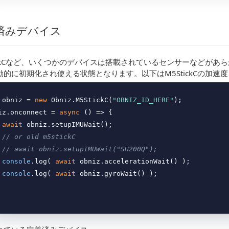
済みデバイス
tickCなど、いくつかのデバイスは搭載されているセンサーなどが
動的に初期化され使える状態となります。以下はM5StickCの加速
 obniz = 
new
 Obniz.M5StickC(
"OBNIZ_ID_HERE"
);

iz.onconnect = 
async
 () => {

await
 obniz.setupIMUWait();

// or old m5stickC
// await obniz.setupIMUWait("SH200Q");
console
.log( 
await
 obniz.accelerationWait() );

console
.log( 
await
 obniz.gyroWait() );
