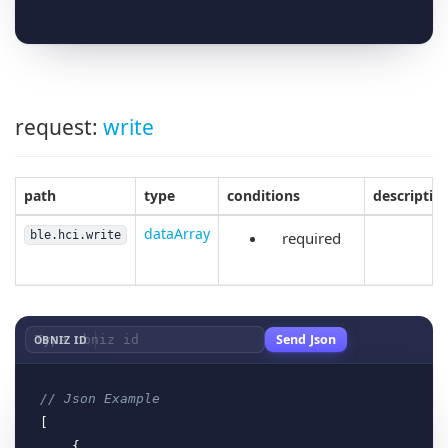
request:
write
path
type
conditions
descriptio
dataArray
ble.hci.write
required
Send Json
OBNIZ ID
// Json Example
[

    {
