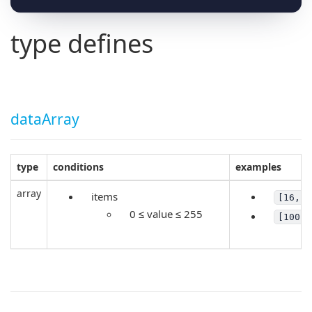
type defines
dataArray
type
conditions
examples
array
items
[16, 3
0 ≤ value ≤ 255
[100, 