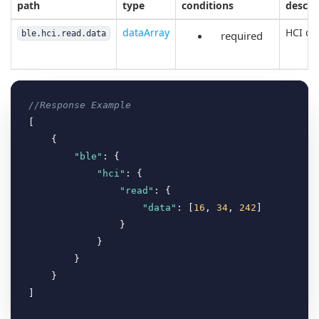
path
type
conditions
descri
dataArray
HCI da
ble.hci.read.data
required
//Response Example
[

    {

"ble"
: {

"hci"
: {

"read"
: {

"data"
: [
16
, 
34
, 
242
]

                }

            }

        }

    }
