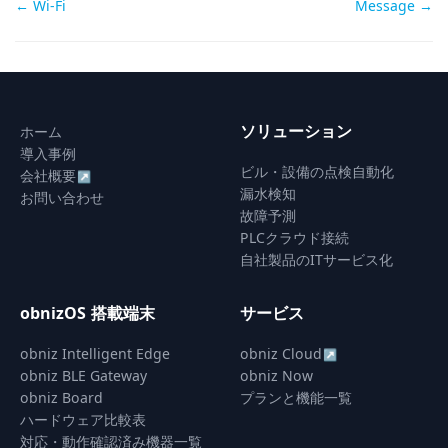
Doc
← Wi-Fi
Message →
navigation
ソリューション
ホーム
導入事例
ビル・設備の点検自動化
会社概要
↗
漏水検知
お問い合わせ
故障予測
PLCクラウド接続
自社製品のITサービス化
obnizOS 搭載端末
サービス
obniz Intelligent Edge
obniz Cloud
↗
obniz BLE Gateway
obniz Now
obniz Board
プランと機能一覧
ハードウェア比較表
対応・動作確認済み機器一覧