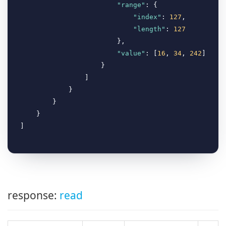
"range"
: {

"index"
: 
127
,

"length"
: 
127
                        },

"value"
: [
16
, 
34
, 
242
]

                    }

                ]

            }

        }

    }

response:
read