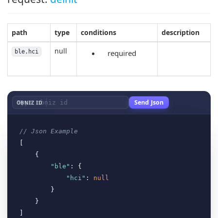
path
type
conditions
description
null
ble.hci
required
Send Json
OBNIZ ID
// Json Example
[

    {

"ble"
: {

"hci"
: 
null
        }

    }
