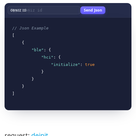
Send Json
OBNIZ ID
// Json Example
[

    {

"ble"
: {

"hci"
: {

"initialize"
: 
true
            }

        }

    }

request:
deinit