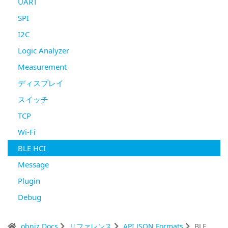
UART
SPI
I2C
Logic Analyzer
Measurement
ディスプレイ
スイッチ
TCP
Wi-Fi
BLE HCI
Message
Plugin
Debug
obniz Docs
リファレンス
API JSON Formats
BLE