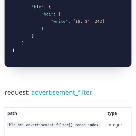
"ble"
: {

"hci"
: {

"write"
: [
16
, 
34
, 
242
]

            }

        }

    }

request:
advertisement_filter
path
type
c
integer
ble.hci.advertisement_filter[].range.index