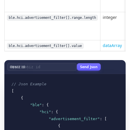
integer
ble.hci.advertisement_filter[].range.length
dataArray
ble.hci.advertisement_filter[].value
Send Json
OBNIZ ID
// Json Example
[

    {

"ble"
: {

"hci"
: {

"advertisement_filter"
: [

                    {
