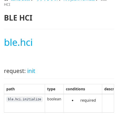
HCI
BLE HCI
ble.hci
request:
init
path
type
conditions
descrip
boolean
ble.hci.initialize
required