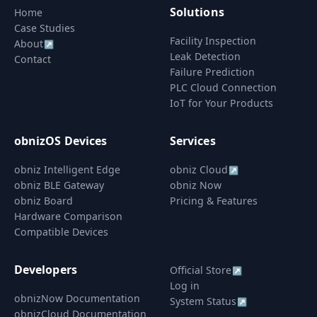
Solutions
Home
Case Studies
Facility Inspection
About
↗
Leak Detection
Contact
Failure Prediction
PLC Cloud Connection
IoT for Your Products
obnizOS Devices
Services
obniz Intelligent Edge
obniz Cloud
↗
obniz BLE Gateway
obniz Now
obniz Board
Pricing & Features
Hardware Comparison
Compatible Devices
Developers
Official Store
↗
Log in
obnizNow Documentation
System Status
↗
obnizCloud Documentation