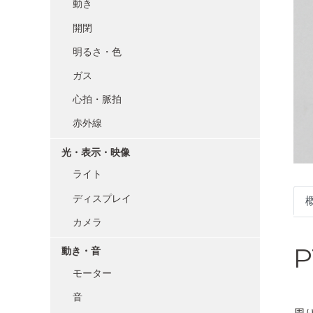
動き
開閉
明るさ・色
ガス
心拍・脈拍
赤外線
光・表示・映像
ライト
ディスプレイ
カメラ
P
動き・音
モーター
音
周