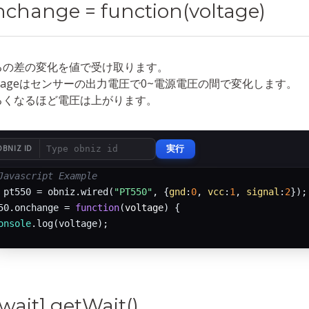
nchange = function(voltage)
るの差の変化を値で受け取ります。
ltageはセンサーの出力電圧で0~電源電圧の間で変化します。
るくなるほど電圧は上がります。
実行
OBNIZ ID
Javascript Example
 pt550 = obniz.wired(
"PT550"
, {
gnd
:
0
, 
vcc
:
1
, 
signal
:
2
});

50.onchange = 
function
(
voltage
) 
{

onsole
.log(voltage);

wait] getWait()