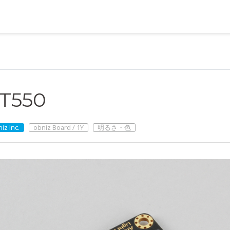
T550
iz Inc.
obniz Board / 1Y
明るさ・色