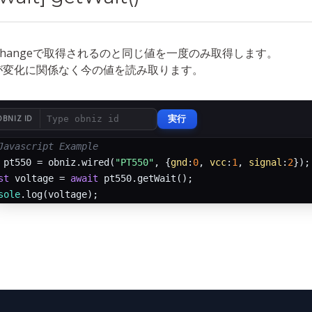
nchangeで取得されるのと同じ値を一度のみ取得します。
が変化に関係なく今の値を読み取ります。
実行
OBNIZ ID
Javascript Example
 pt550 = obniz.wired(
"PT550"
, {
gnd
:
0
, 
vcc
:
1
, 
signal
:
2
st
 voltage = 
await
sole