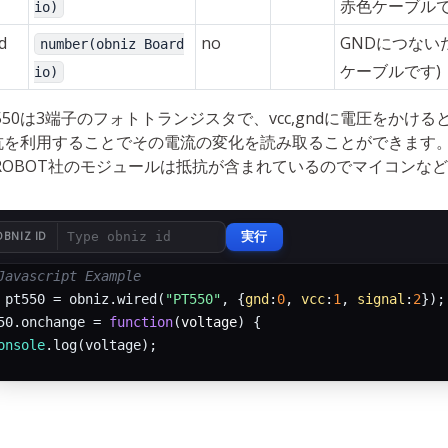
赤色ケーブルで
io)
d
no
GNDにつない
number(obniz Board
ケーブルです)
io)
T550は3端子のフォトトランジスタで、vcc,gndに電圧をか
抗を利用することでその電流の変化を読み取ることができます
FROBOT社のモジュールは抵抗が含まれているのでマイコンな
実行
OBNIZ ID
Javascript Example
 pt550 = obniz.wired(
"PT550"
, {
gnd
:
0
, 
vcc
:
1
, 
signal
:
2
});

50.onchange = 
function
(
voltage
) 
{

onsole
.log(voltage);
