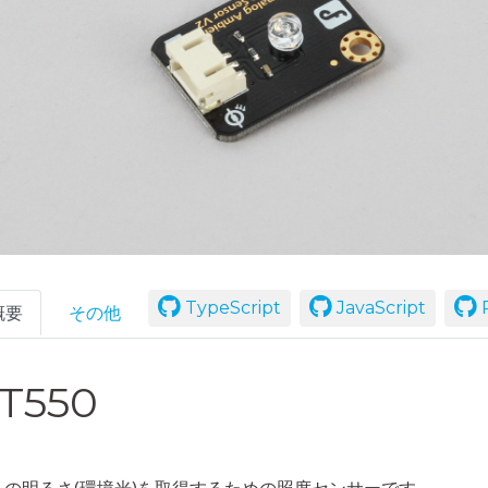
TypeScript
JavaScript
R
概要
その他
T550
りの明るさ(環境光)を取得するための照度センサーです。