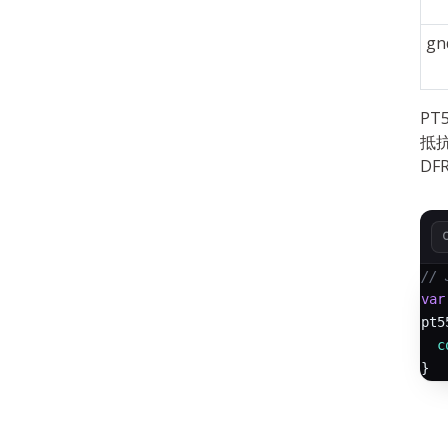
gn
P
抵
D
// 
var
pt5
c