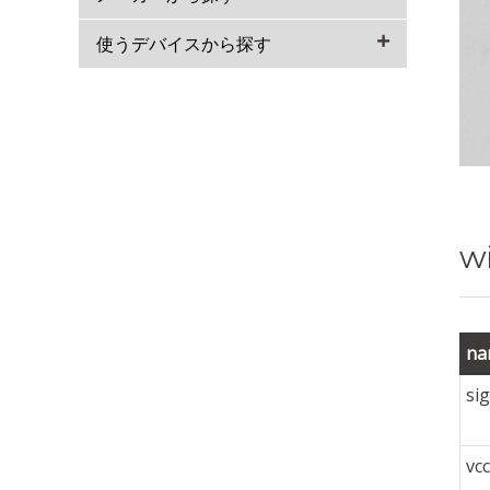
使うデバイスから探す
wi
na
si
vcc