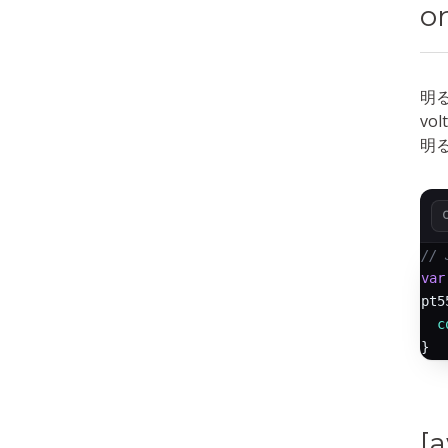
o
明
vo
明
// 
var
pt5
c
[a