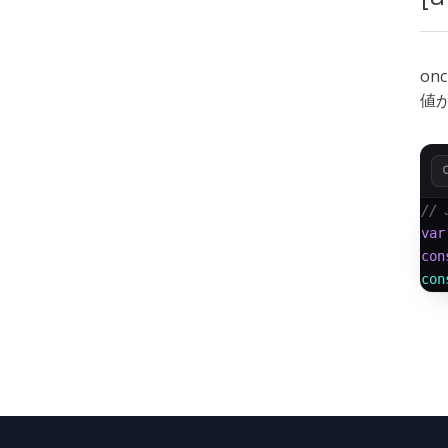
o
値
// 
var
con
con