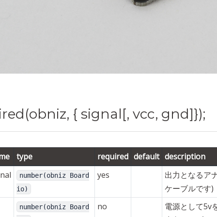
red(obniz, { signal[, vcc, gnd]});
me
type
required
default
description
gnal
yes
出力となるアナ
number(obniz Board
ケーブルです)
io)
no
電源として5v
number(obniz Board