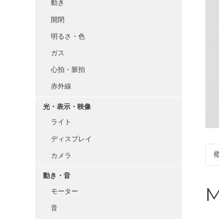
動き
開閉
明るさ・色
ガス
心拍・脈拍
赤外線
光・表示・映像
ライト
ディスプレイ
カメラ
動き・音
M
モーター
音