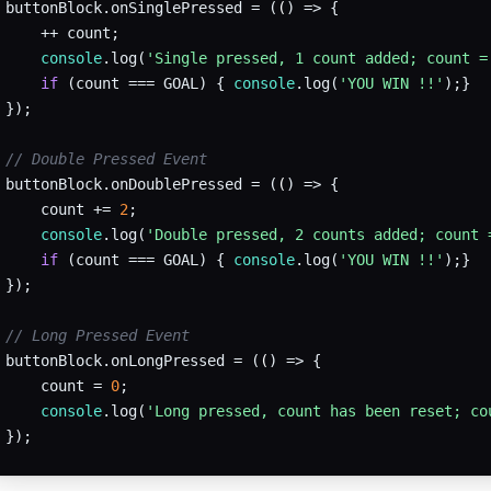
 buttonBlock.onSinglePressed = 
(
(
) =>
 {

     ++ count;

console
.log(
'Single pressed, 1 count added; count =
if
 (count === GOAL) { 
console
.log(
'YOU WIN !!'
);}

 });

// Double Pressed Event
 buttonBlock.onDoublePressed = 
(
(
) =>
 {

     count += 
2
;

console
.log(
'Double pressed, 2 counts added; count 
if
 (count === GOAL) { 
console
.log(
'YOU WIN !!'
);}

 });

// Long Pressed Event
 buttonBlock.onLongPressed = 
(
(
) =>
 {

     count = 
0
;

console
.log(
'Long pressed, count has been reset; co
 });
