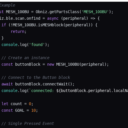
Example
st
 MESH_100BU = Obniz.getPartsClass(
'MESH_100BU'
);

iz.ble.scan.onfind = 
async
 (peripheral) => {

if
 (!MESH_100BU.isMESHblock(peripheral)) {

return
;

}

console
.log(
'found'
);

// Create an instance
const
 buttonBlock = 
new
 MESH_100BU(peripheral);

// Connect to the Button block
await
 buttonBlock.connectWait();

console
.log(
`connected: 
${buttonBlock.peripheral.localN
let
 count = 
0
;

const
 GOAL = 
10
;

// Single Pressed Event