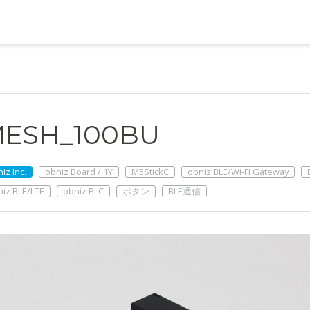
ESH_100BU
iz Inc.
obniz Board / 1Y
M5StickC
obniz BLE/Wi-Fi Gateway
niz BLE/LTE
obniz PLC
ボタン
BLE通信