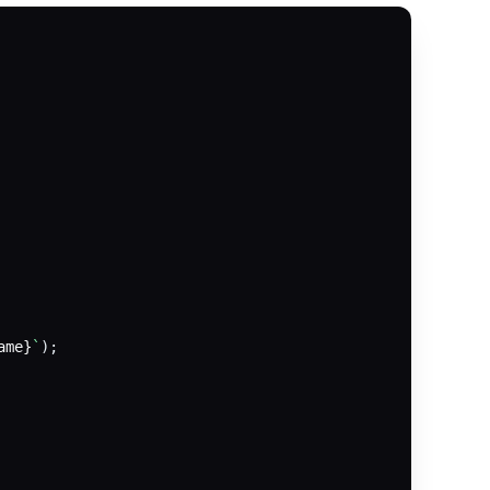
ame}
`
);
