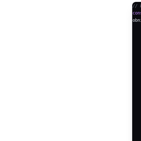
// 
con
obn
    