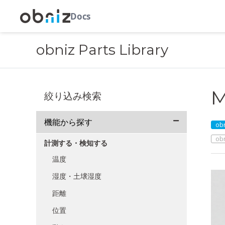
Docs
obniz Parts Library
M
絞り込み検索
機能から探す
obn
ob
計測する・検知する
温度
湿度・土壌湿度
距離
位置