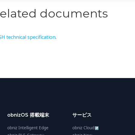
elated documents
H technical specification
.
obnizOS 搭載端末
サービス
obniz Intelligent Edge
obniz Cloud
↗