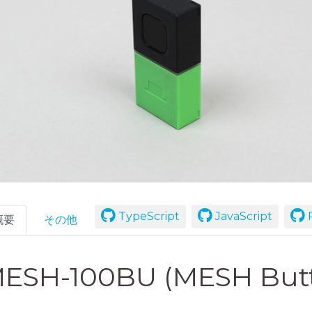
TypeScript
JavaScript
R
概要
その他
ESH-100BU (MESH But