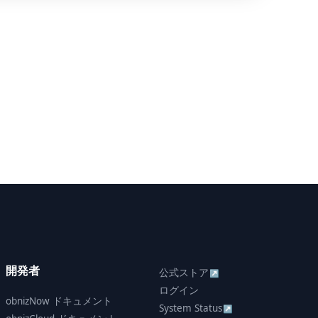
開発者
公式ストア
↗
ログイン
obnizNow ドキュメント
System Status
↗