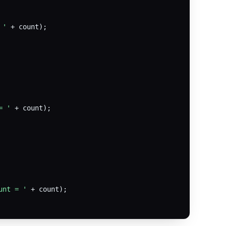
 '
 + count);

= '
 + count);

unt = '
 + count);
