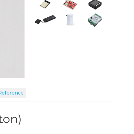
eference
ton)