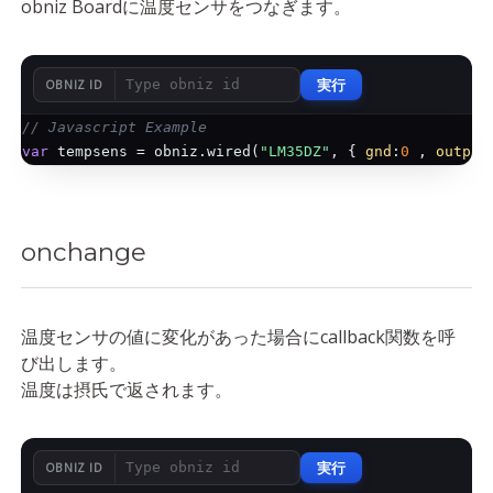
obniz Boardに温度センサをつなぎます。
実行
OBNIZ ID
// Javascript Example
var
 tempsens = obniz.wired(
"LM35DZ"
, { 
gnd
:
0
 , 
output
onchange
温度センサの値に変化があった場合にcallback関数を呼
び出します。
温度は摂氏で返されます。
実行
OBNIZ ID