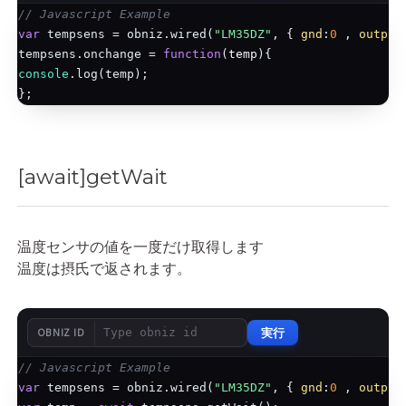
// Javascript Example
var
 tempsens = obniz.wired(
"LM35DZ"
, { 
gnd
:
0
 , 
output
tempsens.onchange = 
function
(
temp
)
console
.log(temp);

[await]getWait
温度センサの値を一度だけ取得します
温度は摂氏で返されます。
実行
OBNIZ ID
// Javascript Example
var
 tempsens = obniz.wired(
"LM35DZ"
, { 
gnd
:
0
 , 
output