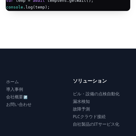
var
 temp = 
await
console
ソリューション
ホーム
導入事例
ビル・設備の点検自動化
会社概要
↗
漏水検知
お問い合わせ
故障予測
PLCクラウド接続
自社製品のITサービス化