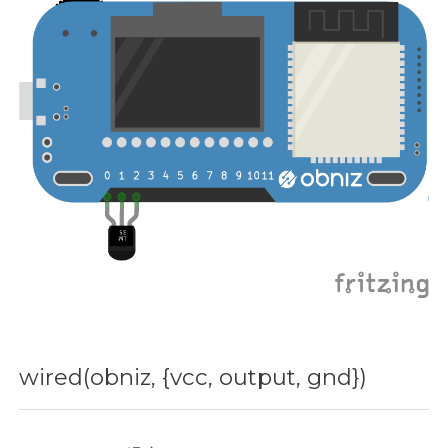
wired(obniz, {vcc, output, gnd})