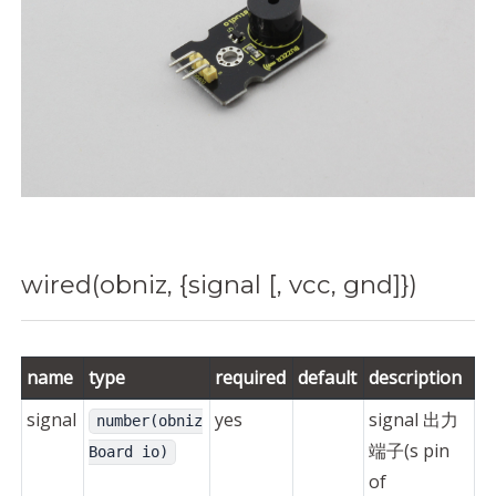
wired(obniz, {signal [, vcc, gnd]})
name
type
required
default
description
signal
yes
signal 出力
number(obniz
端子(s pin
Board io)
of