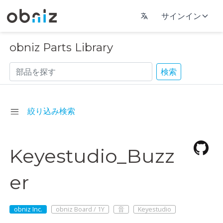
サインイン
obniz Parts Library
検索
絞り込み検索
Keyestudio_Buzz
er
obniz Inc.
obniz Board / 1Y
音
Keyestudio