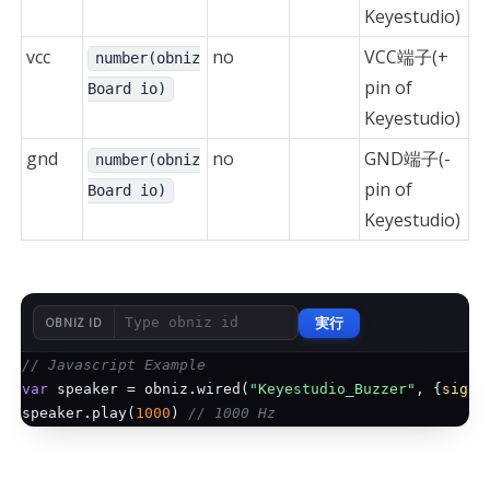
Keyestudio)
vcc
no
VCC端子(+
number(obniz
pin of
Board io)
Keyestudio)
gnd
no
GND端子(-
number(obniz
pin of
Board io)
Keyestudio)
実行
OBNIZ ID
// Javascript Example
var
 speaker = obniz.wired(
"Keyestudio_Buzzer"
, {
signa
speaker.play(
1000
) 
// 1000 Hz