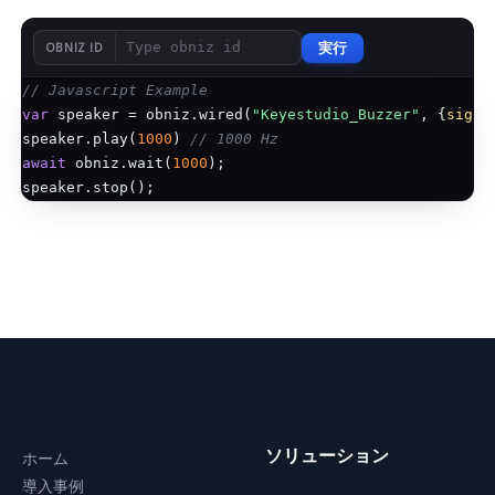
実行
OBNIZ ID
// Javascript Example
var
 speaker = obniz.wired(
"Keyestudio_Buzzer"
, {
signa
speaker.play(
1000
) 
// 1000 Hz
await
 obniz.wait(
1000
);

ソリューション
ホーム
導入事例