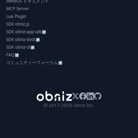
obnizOS ドキュメント
MCP Server
Lua Plugin
SDK obniz.js
SDK obniz-app-sdk
↗
SDK obniz-dock
↗
SDK obniz-cli
↗
FAQ
↗
コミュニティーフォーラム
↗
© 2017-2026 obniz Inc.