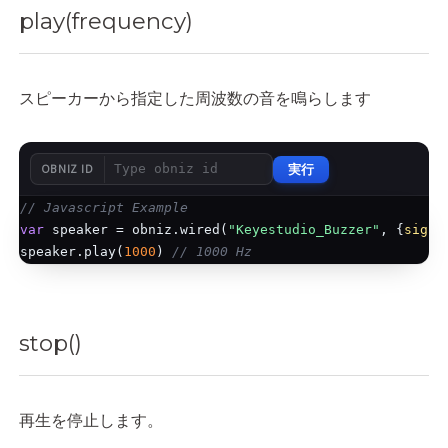
play(frequency)
スピーカーから指定した周波数の音を鳴らします
実行
OBNIZ ID
// Javascript Example
var
 speaker = obniz.wired(
"Keyestudio_Buzzer"
, {
signa
speaker.play(
1000
) 
// 1000 Hz
stop()
再生を停止します。