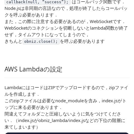
はコールバック関数です．
callback(null, “success”);
Node.jsは非同期の言語なので，処理が終了したらコールバッ
クを呼ぶ必要があります．
また，この際に注意する必要があるのが，WebSocketです．
WebSocketのコネクションを切断しないとlambda関数が終了
せず，タイムアウトになってしまうので，
きちんと
を呼ぶ必要があります
obniz.close();
AWS Lambdaの設定
LambdaにはコードはZIPでアップロードするので，zipファイ
ルを作成します．
このzipファイルは必要なnode_moduleを含み，index.jsがト
ップに来る必要があります．
間違えてフォルダごと圧縮しないように気をつけてくださ
い．（index.jsがobniz_lambda/index.jsなどの下位の階層に
来てしまいます）