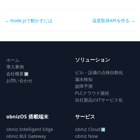
Doc
← Node.jsで動かすには
温度取得APIを作る →
navigation
ソリューション
ホーム
導入事例
ビル・設備の点検自動化
会社概要
↗
漏水検知
お問い合わせ
故障予測
PLCクラウド接続
自社製品のITサービス化
obnizOS 搭載端末
サービス
obniz Intelligent Edge
obniz Cloud
↗
obniz BLE Gateway
obniz Now