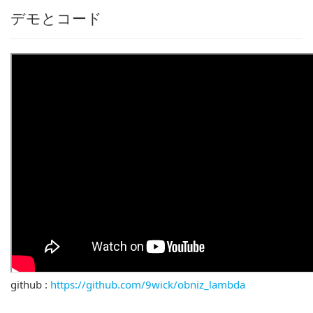
デモとコード
github :
https://github.com/9wick/obniz_lambda