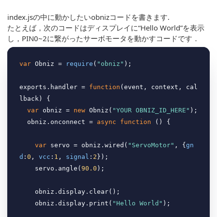
index.jsの中に動かしたいobnizコードを書きます.
たとえば，次のコードはディスプレイに“Hello World”を表示
し，PIN0~2に繋がったサーボモータを動かすコードです．
var
 Obniz = 
require
(
"obniz"
);

exports.handler = 
function
(
event, context, cal
lback
) 
{

var
 obniz = 
new
 Obniz(
"YOUR OBNIZ_ID_HERE"
);

  obniz.onconnect = 
async
function
 (
) 
{

var
 servo = obniz.wired(
"ServoMotor"
, {
gn
d
:
0
, 
vcc
:
1
, 
signal
:
2
});

    servo.angle(
90.0
);

    obniz.display.clear();

    obniz.display.print(
"Hello World"
);
