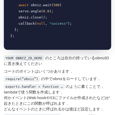
await
 obniz.wait(
500
)

    servo.angle(
0.0
);

    obniz.close();

    callback(
null
, 
"success"
);

  };

のところは自分の持っているobnizID
YOUR OBNIZ_ID_HERE
に置き換えてください
コードのポイントはいくつかあります．
の中でobnizをロードしています．
require(“obniz”)
のように書くことで，
exports.handler = function …
lambdaで使う関数を作成します．
何かイベント(Web hookやS3にファイルが作成されたなど)が
起きたときにこの関数が呼ばれます．
どんなイベントのときに呼ばれるかは後ほど設定します．